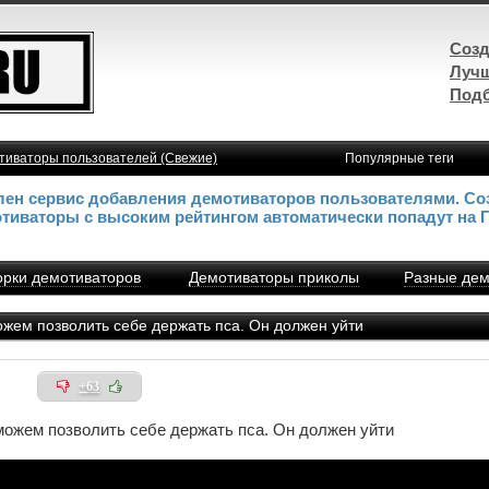
Созд
Лучш
Подб
тиваторы пользователей (Свежие)
Популярные теги
влен сервис добавления демотиваторов пользователями. Со
отиваторы с высоким рейтингом автоматически попадут на 
рки демотиваторов
Демотиваторы приколы
Разные дем
жем позволить себе держать пса. Он должен уйти
+63
можем позволить себе держать пса. Он должен уйти