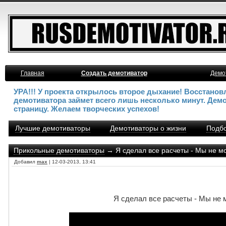
Главная
Создать демотиватор
Демо
УРА!!! У проекта открылось второе дыхание! Восстано
демотиватора займет всего лишь несколько минут. Дем
страницу. Желаем творческих успехов!
Лучшие демотиваторы
Демотиваторы о жизни
Подбо
Прикольные демотиваторы
→ Я сделал все расчеты - Мы не мо
Добавил
max
| 12-03-2013, 13:41
Я сделал все расчеты - Мы не 