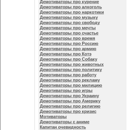
Демотиваторы про курение
Демотиваторы про алкоголь
Демотиваторы про наркотики
Демотиваторы про музыку
Демотиваторы про свободу
Демотиваторы про мечты
Демотиваторы про счастье
Демотиваторы про время
Демотиваторы про Россию
Демотиваторы про армию
Демотиваторы про Котэ
Демотиваторы про Собаку
Демотиваторы про животных
Демотиваторы про политику
Демотиваторы про работу
Демотиваторы про рекламу
Демотиваторы про милицию
Демотиваторы про игры
Демотиваторы про Украину
Демотиваторы про Америку
Демотиваторы про религию
Демотиваторы про кризис
Мотиваторы
Демотиваторы с аниме
Капитан очевидность