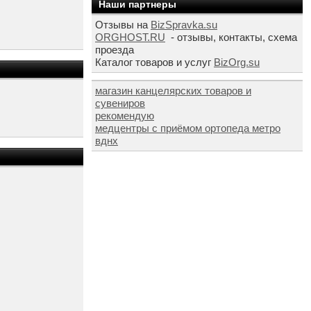
Наши партнеры
Отзывы на
BizSpravka.su
ORGHOST.RU
- отзывы, контакты, схема
проезда
Каталог товаров и услуг
BizOrg.su
магазин канцелярских товаров и
сувениров
рекомендую
медцентры с приёмом ортопеда метро
вднх