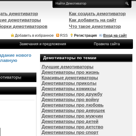
ать демотиватор
Как создать демотиватор
ие демотиваторы
Как добавить на сайт
орки демотиваторов
Что такое демотиватор
Добавить в избранное
RSS
Регистрация
Вход на сайт
Замечания и предложения
Правила сайта
здание нового
Демотиваторы по темам
Главную
Лучшие демотиваторы
Демотиваторы про жизнь
отиваторы
Красивые демотиваторы
Демотиваторы приколы
Демотиваторы комиксы
Демотиваторы про дружбу
Демотиваторы про войну
Демотиваторы про любовь
Демотиваторы про девушек
Демотиваторы про мужчин
Демотиваторы про детей
Демотиваторы про детство
Демотиваторы про спорт