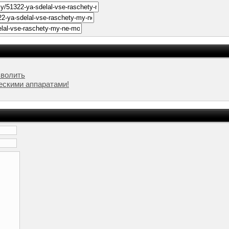
зволить
ескими аппаратами!