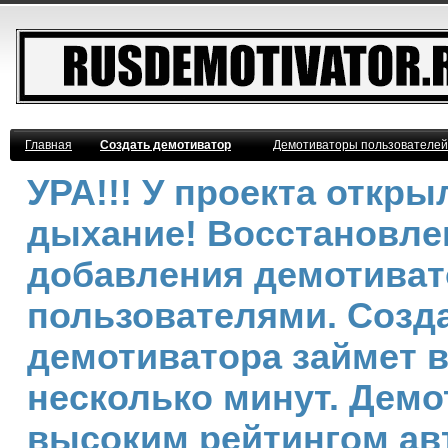
Главная
Создать демотиватор
Демотиваторы пользователей
УРА!!! У проекта откр
дыхание! Восстановле
добавления демотива
пользователями. Созд
демотиватора займет 
несколько минут. Демо
высоким рейтингом ав