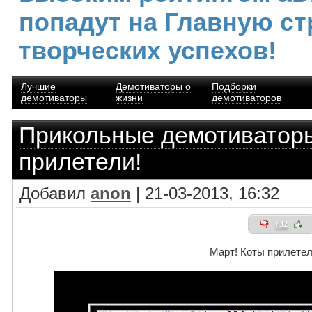
попадут на Главную ст
творческих успехов!
Лучшие
Демотиваторы о
Подборки
демотиваторы
жизни
демотиваторов
Прикольные демотиватор
прилетели!
Добавил
anon
| 21-03-2013, 16:32
+32
Март! Коты прилетел