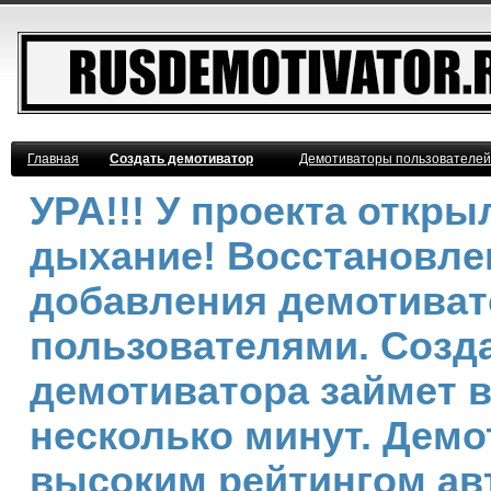
Главная
Создать демотиватор
Демотиваторы пользователей
УРА!!! У проекта откр
дыхание! Восстановле
добавления демотива
пользователями. Созд
демотиватора займет 
несколько минут. Демо
высоким рейтингом ав