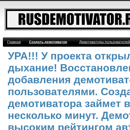
Главная
Создать демотиватор
Демотиваторы пользователей
УРА!!! У проекта откр
дыхание! Восстановле
добавления демотива
пользователями. Созд
демотиватора займет 
несколько минут. Демо
высоким рейтингом ав