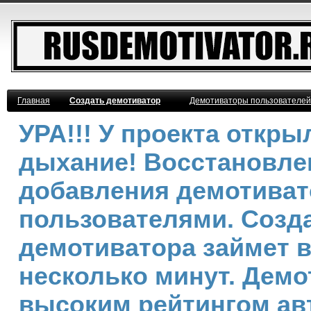
Главная
Создать демотиватор
Демотиваторы пользователей
УРА!!! У проекта откр
дыхание! Восстановле
добавления демотива
пользователями. Созд
демотиватора займет 
несколько минут. Демо
высоким рейтингом ав