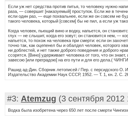
Если уж нет средства против питья, то человеку нужно напит
раза, — совершит [наказуемый] проступок. Если же в течен
если один раз, — еще похвальнее, если же он совсем не буд
такого человека, который [совсем] бы не пил, а если уж т
Когда человек, пьющий вино и водку, напьется, он становитс
глух — не слышит, когда его зовут; он становится нем, — ког
напьется, то похож на человека при смерти: если он захочет 
точно так, как оцепенел бы и обалдел человек, которого хва
ни доблестей, и нет также доброго поведения и доброго нр
ссорятся. [Вино] удерживает человека от того, что он знает,
завесою [или преградою] на его пути и для его дела.( ЧИН
Рашид ад-Дин. Сборник летописей / Пер. с персидского О. И
Издательство Академии Наук СССР, 1952. — Т. 1, кн. 2. С. 
#3:
Atemzug
(3 сентября 2012 
Водка была изобретена через 650 лет после смерти Чингиз