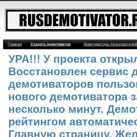
Главная
Создать демотиватор
Демотиваторы пользователей
УРА!!! У проекта откр
Восстановлен сервис 
демотиваторов пользо
нового демотиватора з
несколько минут. Дем
рейтингом автоматичес
Главную страницу. Же