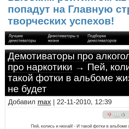
попадут на Главную ст
творческих успехов!
Лучшие
Демотиваторы о
Подборки
демотиваторы
жизни
демотиваторов
Демотиваторы про алкого
про наркотики
→ Пей, коли
такой фотки в альбоме жиз
не будет
Добавил
max
| 22-11-2010, 12:39
+135
Пей, колись и нюхай! - И такой фотки в альбоме 