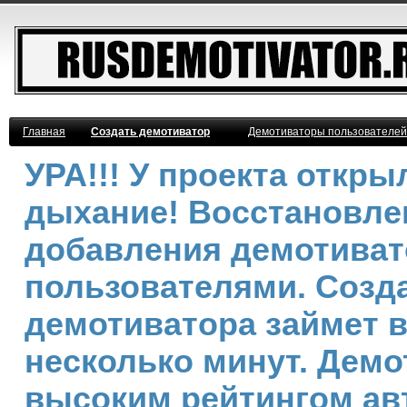
Главная
Создать демотиватор
Демотиваторы пользователей
УРА!!! У проекта откр
дыхание! Восстановле
добавления демотива
пользователями. Созд
демотиватора займет 
несколько минут. Демо
высоким рейтингом ав