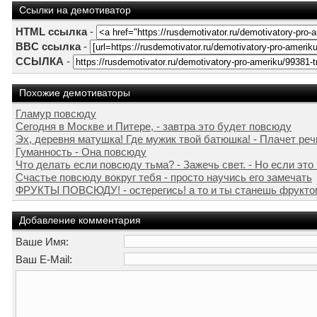
Ссылки на демотиватор
HTML ссылка
-
BBC ссылка
-
ССЫЛКА
-
Похожие демотиваторы
Гламур повсюду
Сегодня в Москве и Питере, - завтра это будет повсюду
Эх, деревня матушка! Где мужик твой батюшка! - Плачет речка,
Гуманность - Она повсюду
Что делать если повсюду тьма? - Зажечь свет. - Но если это 
Счастье повсюду вокруг тебя - просто научись его замечать
ФРУКТЫ ПОВСЮДУ! - остерегись! а то и ты станешь фрукто
Добавление комментария
Ваше Имя:
Ваш E-Mail: