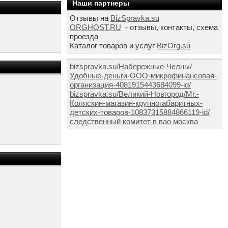
Наши партнеры
Отзывы на
BizSpravka.su
ORGHOST.RU
- отзывы, контакты, схема
проезда
Каталог товаров и услуг
BizOrg.su
bizspravka.su/Набережные-Челны/
Удобные-деньги-ООО-микрофинансовая-
организация-4081915443684099-id/
bizspravka.su/Великий-Новгород/Mr.-
Коляскин-магазин-крупногабаритных-
детских-товаров-10837315884866119-id/
следственный комитет в вао москва