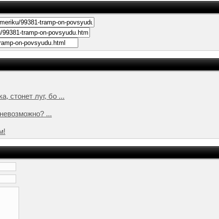
 стонет луг, бо ...
невозможно? ...
м!