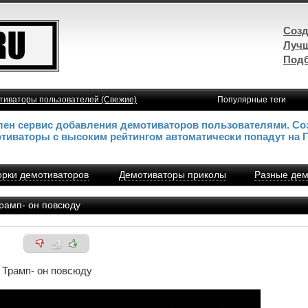
Созд
Лучш
Подб
тиваторы пользователей (Свежие)
Популярные теги
влен сервис добавления демотиваторов пользователями. Со
отиваторы с высоким рейтингом автоматически попадут на 
рки демотиваторов
Демотиваторы приколы
Разные дем
амп- он повсюду
+3
Трамп- он повсюду