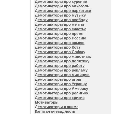
Демотиваторы про курение
Демотиваторы про алкоголь
Демотиваторы про наркотики
Демотиваторы про музыку
Демотиваторы про свободу
Демотиваторы про мечты
Демотиваторы про счастье
Демотиваторы про время
Демотиваторы про Россию
Демотиваторы про армию
Демотиваторы про Котэ
Демотиваторы про Собаку
Демотиваторы про животных
Демотиваторы про политику
Демотиваторы про работу
Демотиваторы про рекламу
Демотиваторы про милицию
Демотиваторы про игры
Демотиваторы про Украину
Демотиваторы про Америку
Демотиваторы про религию
Демотиваторы про кризис
Мотиваторы
Демотиваторы с аниме
Капитан очевидность