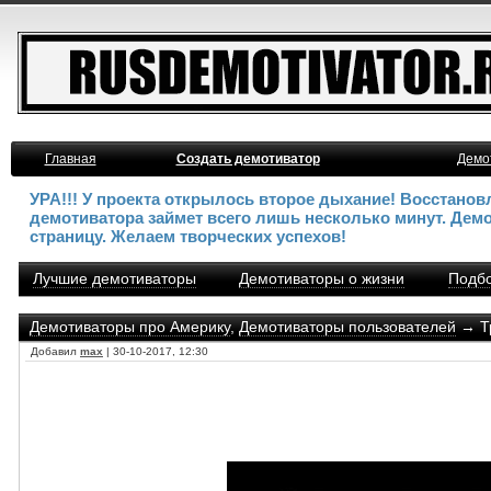
Главная
Создать демотиватор
Демо
УРА!!! У проекта открылось второе дыхание! Восстано
демотиватора займет всего лишь несколько минут. Дем
страницу. Желаем творческих успехов!
Лучшие демотиваторы
Демотиваторы о жизни
Подбо
Демотиваторы про Америку
,
Демотиваторы пользователей
→ Тр
Добавил
max
| 30-10-2017, 12:30