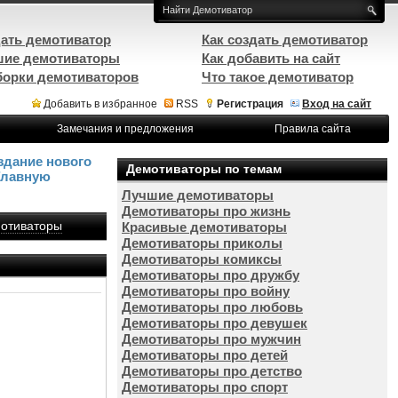
ать демотиватор
Как создать демотиватор
ие демотиваторы
Как добавить на сайт
орки демотиваторов
Что такое демотиватор
Добавить в избранное
RSS
Регистрация
Вход на сайт
Замечания и предложения
Правила сайта
здание нового
Демотиваторы по темам
Главную
Лучшие демотиваторы
Демотиваторы про жизнь
отиваторы
Красивые демотиваторы
Демотиваторы приколы
Демотиваторы комиксы
Демотиваторы про дружбу
Демотиваторы про войну
Демотиваторы про любовь
Демотиваторы про девушек
Демотиваторы про мужчин
Демотиваторы про детей
Демотиваторы про детство
Демотиваторы про спорт