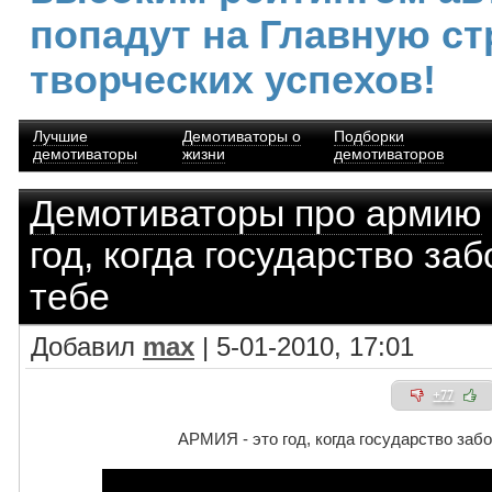
попадут на Главную ст
творческих успехов!
Лучшие
Демотиваторы о
Подборки
демотиваторы
жизни
демотиваторов
Демотиваторы про армию
год, когда государство заб
тебе
Добавил
max
| 5-01-2010, 17:01
+77
АРМИЯ - это год, когда государство забо