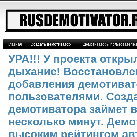
Главная
Создать демотиватор
Демотиваторы пользователей
УРА!!! У проекта откр
дыхание! Восстановле
добавления демотива
пользователями. Созд
демотиватора займет 
несколько минут. Демо
высоким рейтингом ав