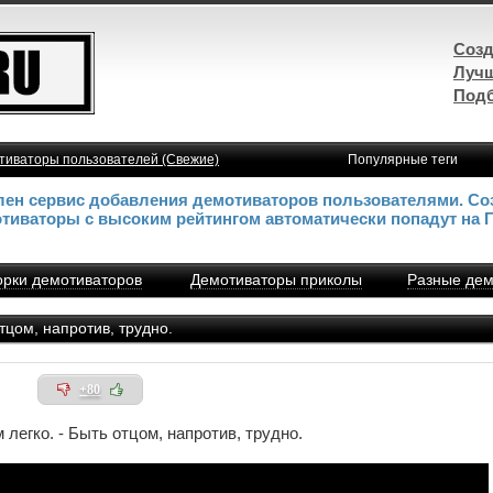
Созд
Лучш
Подб
тиваторы пользователей (Свежие)
Популярные теги
влен сервис добавления демотиваторов пользователями. Со
отиваторы с высоким рейтингом автоматически попадут на 
рки демотиваторов
Демотиваторы приколы
Разные дем
тцом, напротив, трудно.
+80
легко. - Быть отцом, напротив, трудно.