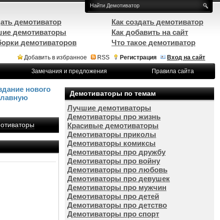
ать демотиватор
Как создать демотиватор
ие демотиваторы
Как добавить на сайт
орки демотиваторов
Что такое демотиватор
Добавить в избранное
RSS
Регистрация
Вход на сайт
Замечания и предложения
Правила сайта
здание нового
Демотиваторы по темам
Главную
Лучшие демотиваторы
Демотиваторы про жизнь
отиваторы
Красивые демотиваторы
Демотиваторы приколы
Демотиваторы комиксы
Демотиваторы про дружбу
Демотиваторы про войну
Демотиваторы про любовь
Демотиваторы про девушек
Демотиваторы про мужчин
Демотиваторы про детей
Демотиваторы про детство
Демотиваторы про спорт