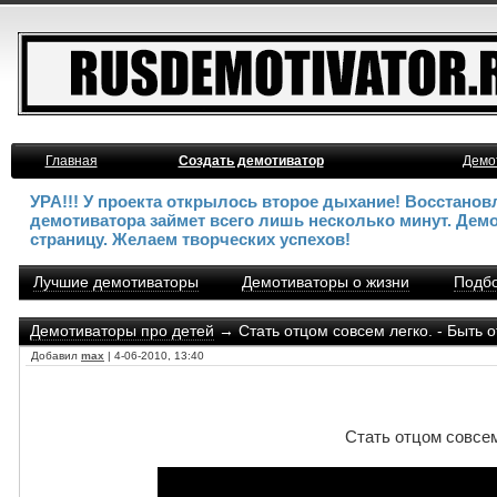
Главная
Создать демотиватор
Демо
УРА!!! У проекта открылось второе дыхание! Восстано
демотиватора займет всего лишь несколько минут. Дем
страницу. Желаем творческих успехов!
Лучшие демотиваторы
Демотиваторы о жизни
Подбо
Демотиваторы про детей
→ Стать отцом совсем легко. - Быть о
Добавил
max
| 4-06-2010, 13:40
Стать отцом совсем 