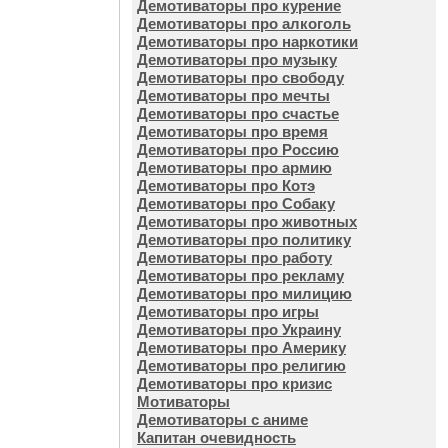
Демотиваторы про курение
Демотиваторы про алкоголь
Демотиваторы про наркотики
Демотиваторы про музыку
Демотиваторы про свободу
Демотиваторы про мечты
Демотиваторы про счастье
Демотиваторы про время
Демотиваторы про Россию
Демотиваторы про армию
Демотиваторы про Котэ
Демотиваторы про Собаку
Демотиваторы про животных
Демотиваторы про политику
Демотиваторы про работу
Демотиваторы про рекламу
Демотиваторы про милицию
Демотиваторы про игры
Демотиваторы про Украину
Демотиваторы про Америку
Демотиваторы про религию
Демотиваторы про кризис
Мотиваторы
Демотиваторы с аниме
Капитан очевидность