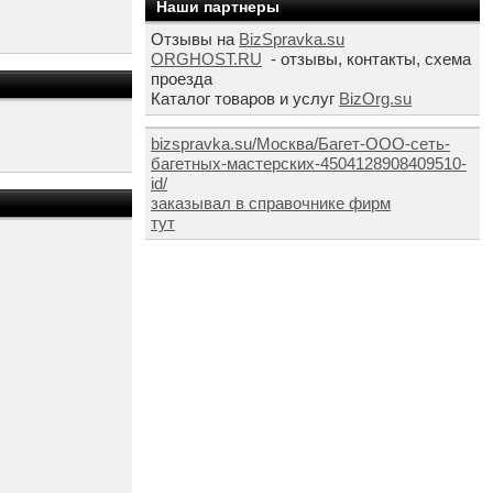
Наши партнеры
Отзывы на
BizSpravka.su
ORGHOST.RU
- отзывы, контакты, схема
проезда
Каталог товаров и услуг
BizOrg.su
bizspravka.su/Москва/Багет-ООО-сеть-
багетных-мастерских-4504128908409510-
id/
заказывал в справочнике фирм
тут