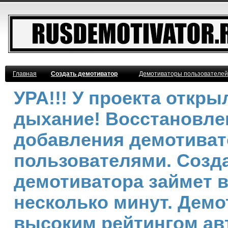
Главная
Создать демотиватор
Демотиваторы пользователей
УРА!!! У проекта откр
дыхание! Восстановле
добавления демотива
пользователями. Созд
демотиватора займет 
несколько минут. Демо
высоким рейтингом ав