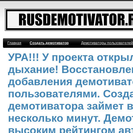
Главная
Создать демотиватор
Демотиваторы пользователей
УРА!!! У проекта откр
дыхание! Восстановле
добавления демотива
пользователями. Созд
демотиватора займет 
несколько минут. Демо
высоким рейтингом ав