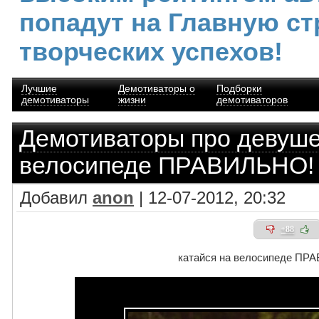
попадут на Главную ст
творческих успехов!
Лучшие
Демотиваторы о
Подборки
демотиваторы
жизни
демотиваторов
Демотиваторы про девуш
велосипеде ПРАВИЛЬНО!
Добавил
anon
| 12-07-2012, 20:32
+88
катайся на велосипеде ПР