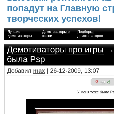
попадут на Главную ст
творческих успехов!
Лучшие
Демотиваторы о
Подборки
демотиваторы
жизни
демотиваторов
Демотиваторы про игры
→ 
была Psp
Добавил
max
| 26-12-2009, 13:07
+91
У меня тоже была P