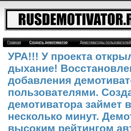
Главная
Создать демотиватор
Демотиваторы пользователей
УРА!!! У проекта откр
дыхание! Восстановле
добавления демотива
пользователями. Созд
демотиватора займет 
несколько минут. Демо
высоким рейтингом ав