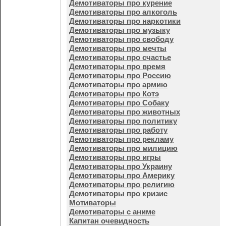
Демотиваторы про курение
Демотиваторы про алкоголь
Демотиваторы про наркотики
Демотиваторы про музыку
Демотиваторы про свободу
Демотиваторы про мечты
Демотиваторы про счастье
Демотиваторы про время
Демотиваторы про Россию
Демотиваторы про армию
Демотиваторы про Котэ
Демотиваторы про Собаку
Демотиваторы про животных
Демотиваторы про политику
Демотиваторы про работу
Демотиваторы про рекламу
Демотиваторы про милицию
Демотиваторы про игры
Демотиваторы про Украину
Демотиваторы про Америку
Демотиваторы про религию
Демотиваторы про кризис
Мотиваторы
Демотиваторы с аниме
Капитан очевидность