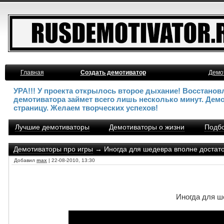
Главная
Создать демотиватор
Демо
УРА!!! У проекта открылось второе дыхание! Восстано
демотиватора займет всего лишь несколько минут. Дем
страницу. Желаем творческих успехов!
Лучшие демотиваторы
Демотиваторы о жизни
Подбо
Демотиваторы про игры
→ Иногда для шедевра вполне достато
Добавил
max
| 22-08-2010, 13:30
Иногда для ш