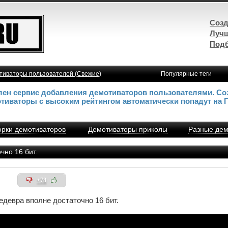
Созд
Лучш
Подб
тиваторы пользователей (Свежие)
Популярные теги
влен сервис добавления демотиваторов пользователями. Со
отиваторы с высоким рейтингом автоматически попадут на 
рки демотиваторов
Демотиваторы приколы
Разные дем
чно 16 бит.
+78
едевра вполне достаточно 16 бит.