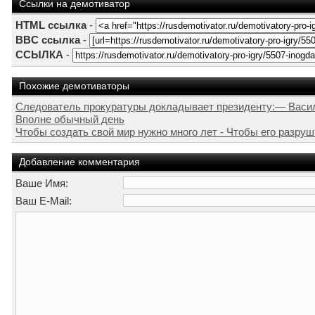
Ссылки на демотиватор
HTML ссылка
-
BBC ссылка
-
ССЫЛКА
-
Похожие демотиваторы
Следователь прокуратуры докладывает президенту:— Василь
Вполне обычный день
Чтобы создать свой мир нужно много лет - Чтобы его разруши
Добавление комментария
Ваше Имя:
Ваш E-Mail: