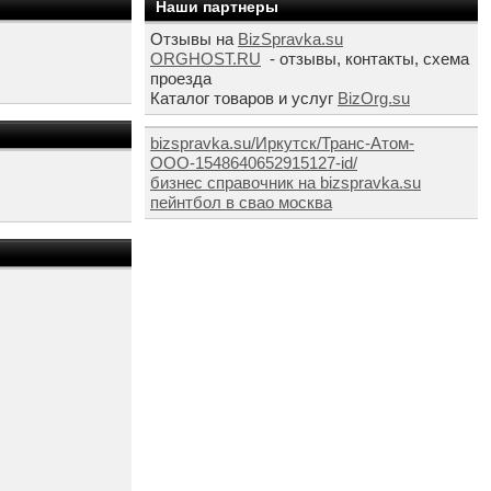
Наши партнеры
Отзывы на
BizSpravka.su
ORGHOST.RU
- отзывы, контакты, схема
проезда
Каталог товаров и услуг
BizOrg.su
bizspravka.su/Иркутск/Транс-Атом-
ООО-1548640652915127-id/
бизнес справочник на bizspravka.su
пейнтбол в свао москва