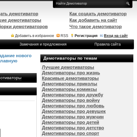
ать демотиватор
Как создать демотиватор
ие демотиваторы
Как добавить на сайт
орки демотиваторов
Что такое демотиватор
Добавить в избранное
RSS
Регистрация
Вход на сайт
Замечания и предложения
Правила сайта
здание нового
Демотиваторы по темам
Главную
Лучшие демотиваторы
Демотиваторы про жизнь
отиваторы
Красивые демотиваторы
Демотиваторы приколы
Демотиваторы комиксы
Демотиваторы про дружбу
Демотиваторы про войну
Демотиваторы про любовь
Демотиваторы про девушек
Демотиваторы про мужчин
Демотиваторы про детей
Демотиваторы про детство
Демотиваторы про спорт