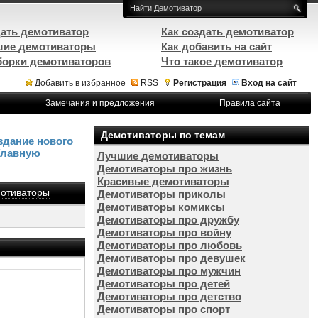
ать демотиватор
Как создать демотиватор
ие демотиваторы
Как добавить на сайт
орки демотиваторов
Что такое демотиватор
Добавить в избранное
RSS
Регистрация
Вход на сайт
Замечания и предложения
Правила сайта
Демотиваторы по темам
здание нового
Главную
Лучшие демотиваторы
Демотиваторы про жизнь
Красивые демотиваторы
отиваторы
Демотиваторы приколы
Демотиваторы комиксы
Демотиваторы про дружбу
Демотиваторы про войну
Демотиваторы про любовь
Демотиваторы про девушек
Демотиваторы про мужчин
Демотиваторы про детей
Демотиваторы про детство
Демотиваторы про спорт