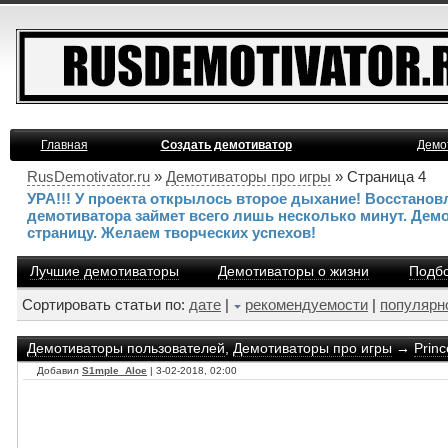
Главная
Создать демотиватор
Демо
RusDemotivator.ru
»
Демотиваторы про игры
» Страница 4
УРА!!! У проекта открылось второе дыхание! Восстано
демотиватора займет всего лишь несколько минут. Дем
страницу. Желаем творческих успехов!
Лучшие демотиваторы
Демотиваторы о жизни
Подбо
Сортировать статьи по:
дате
|
рекомендуемости
|
популярн
Демотиваторы пользователей
,
Демотиваторы про игры
→
Princ
Добавил
S1mple_Aloe
| 3-02-2018, 02:00