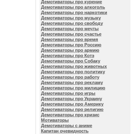
Демотиваторы про курение
Демотиваторы про алкоголь
Демотиваторы про наркотики
Демотиваторы про музыку
Демотиваторы про свободу
Демотиваторы про мечты
Демотиваторы про счастье
Демотиваторы про время
Демотиваторы про Россию
Демотиваторы про армию
Демотиваторы про Котэ
Демотиваторы про Собаку
Демотиваторы про животных
Демотиваторы про политику
Демотиваторы про работу
Демотиваторы про рекламу
Демотиваторы про милицию
Демотиваторы про игры
Демотиваторы про Украину
Демотиваторы про Америку
Демотиваторы про религию
Демотиваторы про кризис
Мотиваторы
Демотиваторы с аниме
Капитан очевидность