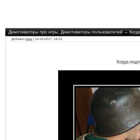
Демотиваторы про игры
,
Демотиваторы пользователей
→
Когд
Добавил
max
| 14-10-2017, 19:23
Когда подг