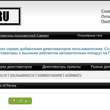
Созд
Лучш
Подб
тиваторы пользователей (Свежие)
Популярные теги
влен сервис добавления демотиваторов пользователями. Со
отиваторы с высоким рейтингом автоматически попадут на 
рки демотиваторов
Демотиваторы приколы
Разные дем
ости
|
посещаемости
|
комментариям
|
алфавиту
e of Persia
+3