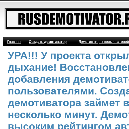
Главная
Создать демотиватор
Демотиваторы пользователей
УРА!!! У проекта откр
дыхание! Восстановле
добавления демотива
пользователями. Созд
демотиватора займет 
несколько минут. Демо
высоким рейтингом ав