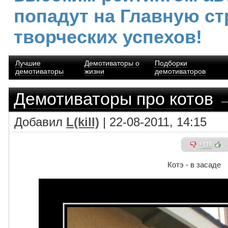
попадут на Главную ст
творческих успехов!
Лучшие
Демотиваторы о
Подборки
демотиваторы
жизни
демотиваторов
Демотиваторы про котов
→
Добавил
L(kill)
| 22-08-2011, 14:15
+110
Котэ - в засаде