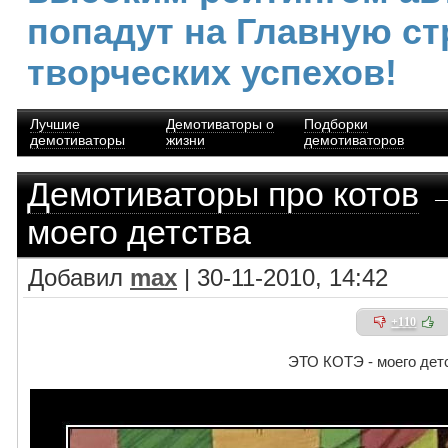
попадут на Главную ст
творческих успехов!
Лучшие
Демотиваторы о
Подборки
демотиваторы
жизни
демотиваторов
Демотиваторы про котов
→
моего детства
Добавил
max
| 30-11-2010, 14:42
+110
ЭТО КОТЭ - моего дет