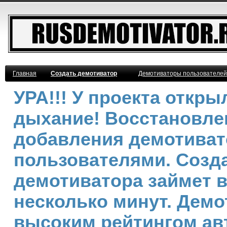
Главная
Создать демотиватор
Демотиваторы пользователей
УРА!!! У проекта откр
дыхание! Восстановле
добавления демотива
пользователями. Созд
демотиватора займет 
несколько минут. Демо
высоким рейтингом ав