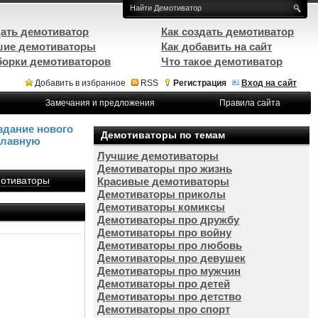
ать демотиватор
Как создать демотиватор
ие демотиваторы
Как добавить на сайт
орки демотиваторов
Что такое демотиватор
Добавить в избранное
RSS
Регистрация
Вход на сайт
Замечания и предложения
Правила сайта
здание нового
Демотиваторы по темам
Главную
Лучшие демотиваторы
Демотиваторы про жизнь
отиваторы
Красивые демотиваторы
Демотиваторы приколы
Демотиваторы комиксы
Демотиваторы про дружбу
Демотиваторы про войну
Демотиваторы про любовь
Демотиваторы про девушек
Демотиваторы про мужчин
Демотиваторы про детей
Демотиваторы про детство
Демотиваторы про спорт