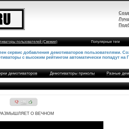
Созд
Лучш
Подб
тиваторы пользователей (Свежие)
Популярные теги
влен сервис добавления демотиваторов пользователями. Со
отиваторы с высоким рейтингом автоматически попадут на 
рки демотиваторов
Демотиваторы приколы
Разные дем
+86
РАЗМЫШЛЯЕТ О ВЕЧНОМ