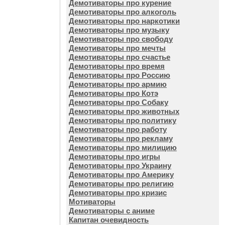
Демотиваторы про курение
Демотиваторы про алкоголь
Демотиваторы про наркотики
Демотиваторы про музыку
Демотиваторы про свободу
Демотиваторы про мечты
Демотиваторы про счастье
Демотиваторы про время
Демотиваторы про Россию
Демотиваторы про армию
Демотиваторы про Котэ
Демотиваторы про Собаку
Демотиваторы про животных
Демотиваторы про политику
Демотиваторы про работу
Демотиваторы про рекламу
Демотиваторы про милицию
Демотиваторы про игры
Демотиваторы про Украину
Демотиваторы про Америку
Демотиваторы про религию
Демотиваторы про кризис
Мотиваторы
Демотиваторы с аниме
Капитан очевидность