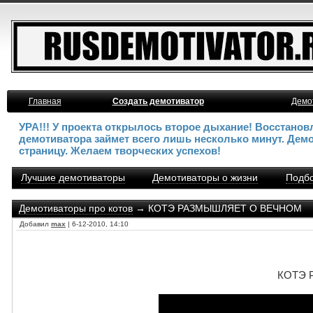
Главная
Создать демотиватор
Демо
УРА!!! У проекта открылось второе дыхание! Восстано
демотиватора займет всего лишь несколько минут. Дем
страницу. Желаем творческих успехов!
Лучшие демотиваторы
Демотиваторы о жизни
Подбо
Демотиваторы про котов
→ КОТЭ РАЗМЫШЛЯЕТ О ВЕЧНОМ
Добавил
max
| 6-12-2010, 14:10
КОТЭ 