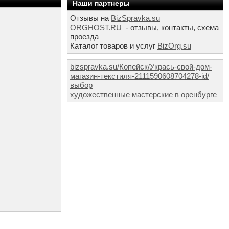
Наши партнеры
Отзывы на
BizSpravka.su
ORGHOST.RU
- отзывы, контакты, схема
проезда
Каталог товаров и услуг
BizOrg.su
bizspravka.su/Копейск/Укрась-свой-дом-
магазин-текстиля-2111590608704278-id/
выбор
художественные мастерские в оренбурге