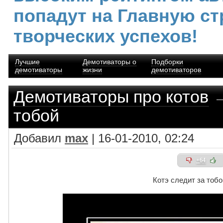
попадут на Главную ст
творческих успехов!
Лучшие
Демотиваторы о
Подборки
демотиваторы
жизни
демотиваторов
Демотиваторы про котов
→
тобой
Добавил
max
| 16-01-2010, 02:24
+64
Котэ следит за тобо