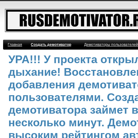
Главная
Создать демотиватор
Демотиваторы пользователей
УРА!!! У проекта откр
дыхание! Восстановле
добавления демотива
пользователями. Созд
демотиватора займет 
несколько минут. Демо
высоким рейтингом ав