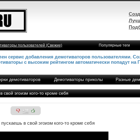
Созд
Лучш
Подб
тиваторы пользователей (Свежие)
Популярные теги
влен сервис добавления демотиваторов пользователями. Со
отиваторы с высоким рейтингом автоматически попадут на 
рки демотиваторов
Демотиваторы приколы
Разные дем
 свой эгоизм кого-то кроме себя
+38
пускаешь в свой эгоизм кого-то кроме себя