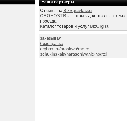
Наши партнеры
Отзывы на
BizSpravka.su
ORGHOST.RU
- отзывы, контакты, схема
проезда
Каталог товаров и услуг
BizOrg.su
заказывал
бизсправка
orghost.ru/moskwa/metro-
schukinskaja/naraschiwanie-nogtej