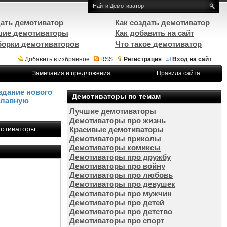
ать демотиватор
Как создать демотиватор
ие демотиваторы
Как добавить на сайт
орки демотиваторов
Что такое демотиватор
Добавить в избранное
RSS
Регистрация
Вход на сайт
Замечания и предложения
Правила сайта
здание нового
Демотиваторы по темам
Главную
Лучшие демотиваторы
Демотиваторы про жизнь
отиваторы
Красивые демотиваторы
Демотиваторы приколы
Демотиваторы комиксы
Демотиваторы про дружбу
Демотиваторы про войну
Демотиваторы про любовь
Демотиваторы про девушек
Демотиваторы про мужчин
Демотиваторы про детей
Демотиваторы про детство
Демотиваторы про спорт