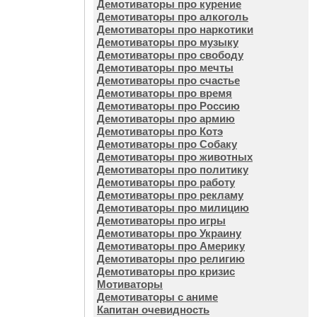
Демотиваторы про курение
Демотиваторы про алкоголь
Демотиваторы про наркотики
Демотиваторы про музыку
Демотиваторы про свободу
Демотиваторы про мечты
Демотиваторы про счастье
Демотиваторы про время
Демотиваторы про Россию
Демотиваторы про армию
Демотиваторы про Котэ
Демотиваторы про Собаку
Демотиваторы про животных
Демотиваторы про политику
Демотиваторы про работу
Демотиваторы про рекламу
Демотиваторы про милицию
Демотиваторы про игры
Демотиваторы про Украину
Демотиваторы про Америку
Демотиваторы про религию
Демотиваторы про кризис
Мотиваторы
Демотиваторы с аниме
Капитан очевидность