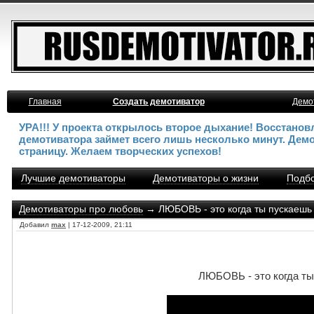
Главная
Создать демотиватор
Демо
УРА!!! У проекта открылось второе дыхание! Восстано
демотиватора займет всего лишь несколько минут. Дем
страницу. Желаем творческих успехов!
Лучшие демотиваторы
Демотиваторы о жизни
Подбо
Демотиваторы про любовь
→ ЛЮБОВЬ - это когда ты пускаешь в
Добавил
max
| 17-12-2009, 21:11
ЛЮБОВЬ - это когда ты 