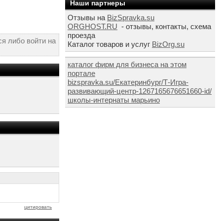
Наши партнеры
Отзывы на
BizSpravka.su
ORGHOST.RU
- отзывы, контакты, схема
проезда
я либо войти на
Каталог товаров и услуг
BizOrg.su
каталог фирм для бизнеса на этом
портале
bizspravka.su/Екатеринбург/Т-Игра-
развивающий-центр-1267165676651660-id/
школы-интернаты марьино
цитировать