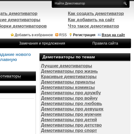
ать демотиватор
Как создать демотиватор
ие демотиваторы
Как добавить на сайт
орки демотиваторов
Что такое демотиватор
Добавить в избранное
RSS
Регистрация
Вход на сайт
Замечания и предложения
Правила сайта
здание нового
Демотиваторы по темам
Главную
Лучшие демотиваторы
Демотиваторы про жизнь
отиваторы
Красивые демотиваторы
Демотиваторы приколы
Демотиваторы комиксы
Демотиваторы про дружбу
Демотиваторы про войну
Демотиваторы про любовь
Демотиваторы про девушек
Демотиваторы про мужчин
Демотиваторы про детей
Демотиваторы про детство
Демотиваторы про спорт