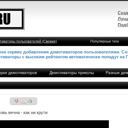
Созд
Лучш
Подб
тиваторы пользователей (Свежие)
Популярные теги
влен сервис добавления демотиваторов пользователями. Со
отиваторы с высоким рейтингом автоматически попадут на 
рки демотиваторов
Демотиваторы приколы
Разные дем
+50
вь вечна - как ни крути