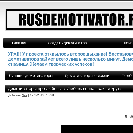
Главная
Создать демотиватор
Демо
УРА!!! У проекта открылось второе дыхание! Восстано
демотиватора займет всего лишь несколько минут. Дем
страницу. Желаем творческих успехов!
Лучшие демотиваторы
Демотиваторы о жизни
Подбо
Демотиваторы про любовь
→ Любовь вечна - как ни крути
Добавил
Nek
| 2-03-2012, 16:28
Любо