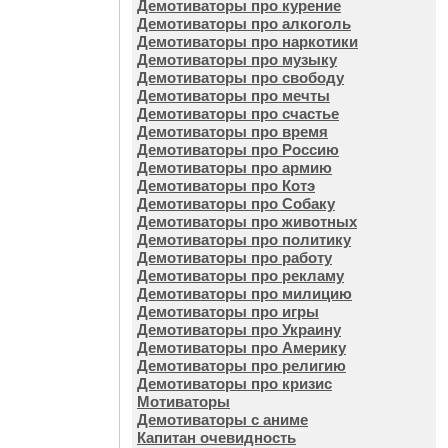
Демотиваторы про курение
Демотиваторы про алкоголь
Демотиваторы про наркотики
Демотиваторы про музыку
Демотиваторы про свободу
Демотиваторы про мечты
Демотиваторы про счастье
Демотиваторы про время
Демотиваторы про Россию
Демотиваторы про армию
Демотиваторы про Котэ
Демотиваторы про Собаку
Демотиваторы про животных
Демотиваторы про политику
Демотиваторы про работу
Демотиваторы про рекламу
Демотиваторы про милицию
Демотиваторы про игры
Демотиваторы про Украину
Демотиваторы про Америку
Демотиваторы про религию
Демотиваторы про кризис
Мотиваторы
Демотиваторы с аниме
Капитан очевидность