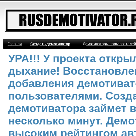
Главная
Создать демотиватор
Демотиваторы пользователей
УРА!!! У проекта откр
дыхание! Восстановле
добавления демотива
пользователями. Созд
демотиватора займет 
несколько минут. Демо
высоким рейтингом ав