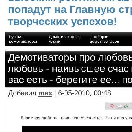
попадут на Главную ст
творческих успехов!
Лучшие
Демотиваторы о
Подборки
демотиваторы
жизни
демотиваторов
Демотиваторы про любов
любовь - наивысшее счаст
вас есть - берегите ее... 
Добавил
max
| 6-05-2010, 00:48
+60
Взаимная любовь - наивысшее счастье - Если она у вас