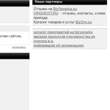
Наши партнеры
Отзывы на
BizSpravka.su
ORGHOST.RU
- отзывы, контакты, схема
проезда
Каталог товаров и услуг
BizOrg.su
каталог предприятий на bizspravka
этим сайтом,
магазин продуктов пчеловодства ип
курочка в.а.
информация об организациях
цитировать