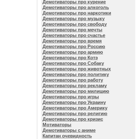
Демотиваторы про курение
Демотиваторы про алкоголь
Демотиваторы про наркотики
Демотиваторы про музыку
Демотиваторы про свободу
Демотиваторы про мечты
Демотиваторы про счастье
Демотиваторы про время
Демотиваторы про Россию
Демотиваторы про армию
Демотиваторы про Котэ
Демотиваторы про Собаку
Демотиваторы про животных
Демотиваторы про политику
Демотиваторы про работу
Демотиваторы про рекламу
Демотиваторы про милицию
Демотиваторы про игры
Демотиваторы про Украину
Демотиваторы про Америку
Демотиваторы про религию
Демотиваторы про кризис
Мотиваторы
Демотиваторы с аниме
Капитан очевидность