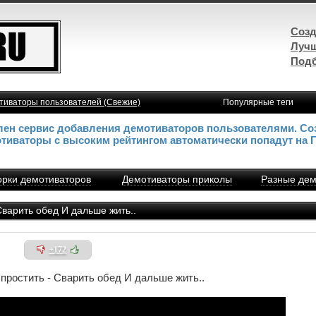
Созд
Лучш
Подб
тиваторы пользователей (Свежие)
Популярные теги
влен сервис добавления демотиваторов пользователями. Со
отиваторы с высоким рейтингом автоматически попадут на 
рки демотиваторов
Демотиваторы приколы
Разные дем
варить обед И дальше жить..
+172
простить - Сварить обед И дальше жить..