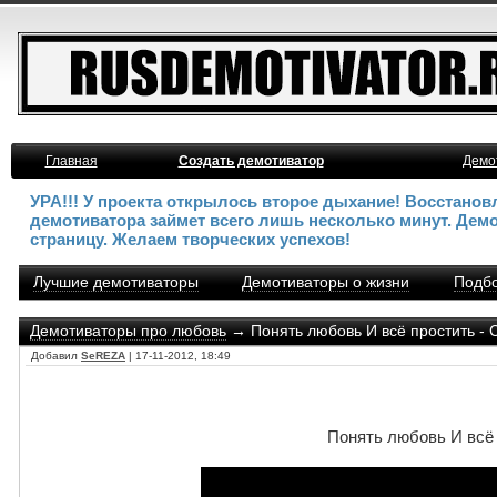
Главная
Создать демотиватор
Демо
УРА!!! У проекта открылось второе дыхание! Восстано
демотиватора займет всего лишь несколько минут. Дем
страницу. Желаем творческих успехов!
Лучшие демотиваторы
Демотиваторы о жизни
Подбо
Демотиваторы про любовь
→ Понять любовь И всё простить - С
Добавил
SeREZA
| 17-11-2012, 18:49
Понять любовь И всё 