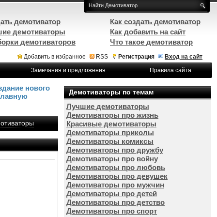
ать демотиватор
Как создать демотиватор
ие демотиваторы
Как добавить на сайт
орки демотиваторов
Что такое демотиватор
Добавить в избранное
RSS
Регистрация
Вход на сайт
Замечания и предложения
Правила сайта
здание нового
Демотиваторы по темам
Главную
Лучшие демотиваторы
Демотиваторы про жизнь
отиваторы
Красивые демотиваторы
Демотиваторы приколы
Демотиваторы комиксы
Демотиваторы про дружбу
Демотиваторы про войну
Демотиваторы про любовь
Демотиваторы про девушек
Демотиваторы про мужчин
Демотиваторы про детей
Демотиваторы про детство
Демотиваторы про спорт