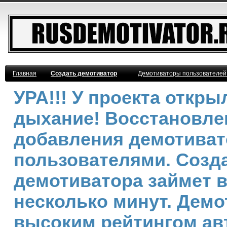
Главная
Создать демотиватор
Демотиваторы пользователей
УРА!!! У проекта откр
дыхание! Восстановле
добавления демотива
пользователями. Созд
демотиватора займет 
несколько минут. Демо
высоким рейтингом ав