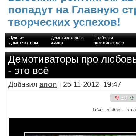
попадут на Главную ст
творческих успехов!
Лучшие
Демотиваторы о
Подборки
демотиваторы
жизни
демотиваторов
Демотиваторы про любов
- это всё
Добавил
anon
| 25-11-2012, 19:47
+44
LoVe - любовь - это 