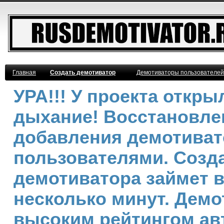
Главная
Создать демотиватор
Демотиваторы пользователей
УРА!!! У проекта откр
дыхание! Восстановле
добавления демотива
пользователями. Созд
демотиватора займет 
несколько минут. Демо
высоким рейтингом ав