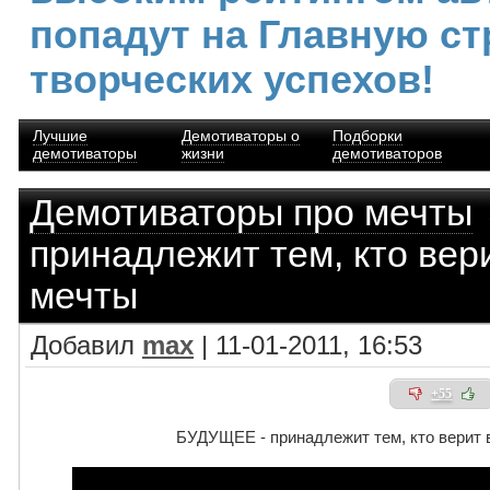
попадут на Главную ст
творческих успехов!
Лучшие
Демотиваторы о
Подборки
демотиваторы
жизни
демотиваторов
Демотиваторы про мечты
принадлежит тем, кто вери
мечты
Добавил
max
| 11-01-2011, 16:53
+55
БУДУЩЕЕ - принадлежит тем, кто верит 