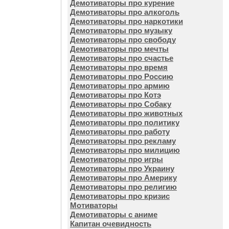
Демотиваторы про курение
Демотиваторы про алкоголь
Демотиваторы про наркотики
Демотиваторы про музыку
Демотиваторы про свободу
Демотиваторы про мечты
Демотиваторы про счастье
Демотиваторы про время
Демотиваторы про Россию
Демотиваторы про армию
Демотиваторы про Котэ
Демотиваторы про Собаку
Демотиваторы про животных
Демотиваторы про политику
Демотиваторы про работу
Демотиваторы про рекламу
Демотиваторы про милицию
Демотиваторы про игры
Демотиваторы про Украину
Демотиваторы про Америку
Демотиваторы про религию
Демотиваторы про кризис
Мотиваторы
Демотиваторы с аниме
Капитан очевидность