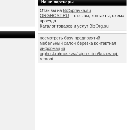
Наши партнеры
Отзывы на
BizSpravka.su
ORGHOST.RU
- отзывы, контакты, схема
проезда
Каталог товаров и услуг
BizOrg.su
посмотреть базу предприятий
мебельный салон березка контактная
информация
orghost.ru/moskwa/rajon-silino/kuzownoj-
remont