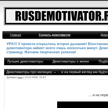
Главная
Создать демотиватор
Демо
УРА!!! У проекта открылось второе дыхание! Восстано
демотиватора займет всего лишь несколько минут. Дем
страницу. Желаем творческих успехов!
Лучшие демотиваторы
Демотиваторы о жизни
Подбо
Демотиваторы про милицию
→ ... и на первый взгляд как будто
Добавил
max
| 13-12-2009, 23:43
... и на пе