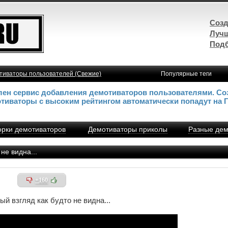
Созд
Лучш
Подб
тиваторы пользователей (Свежие)
Популярные теги
влен сервис добавления демотиваторов пользователями. Со
отиваторы с высоким рейтингом автоматически попадут на 
рки демотиваторов
Демотиваторы приколы
Разные дем
 не видна...
+160
рвый взгляд как будто не видна...