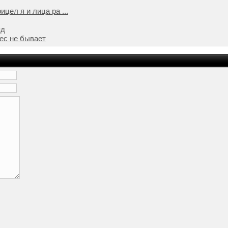
цел я и лица ра ...
яд
дес не бывает