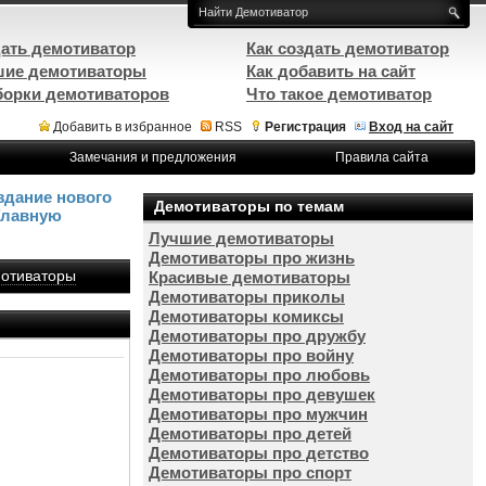
ать демотиватор
Как создать демотиватор
ие демотиваторы
Как добавить на сайт
орки демотиваторов
Что такое демотиватор
Добавить в избранное
RSS
Регистрация
Вход на сайт
Замечания и предложения
Правила сайта
здание нового
Демотиваторы по темам
Главную
Лучшие демотиваторы
Демотиваторы про жизнь
отиваторы
Красивые демотиваторы
Демотиваторы приколы
Демотиваторы комиксы
Демотиваторы про дружбу
Демотиваторы про войну
Демотиваторы про любовь
Демотиваторы про девушек
Демотиваторы про мужчин
Демотиваторы про детей
Демотиваторы про детство
Демотиваторы про спорт