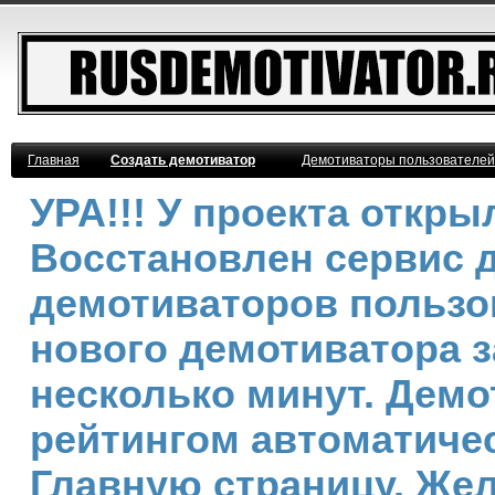
Главная
Создать демотиватор
Демотиваторы пользователей
УРА!!! У проекта откр
Восстановлен сервис 
демотиваторов пользо
нового демотиватора з
несколько минут. Дем
рейтингом автоматичес
Главную страницу. Же