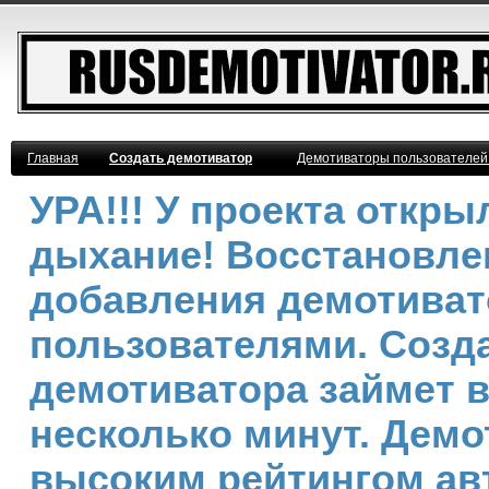
Главная
Создать демотиватор
Демотиваторы пользователей
УРА!!! У проекта откр
дыхание! Восстановле
добавления демотива
пользователями. Созд
демотиватора займет 
несколько минут. Демо
высоким рейтингом ав