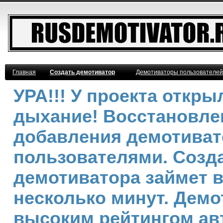
Главная
Создать демотиватор
Демотиваторы пользователей
УРА!!! У проекта откр
дыхание! Восстановле
добавления демотива
пользователями. Созд
демотиватора займет 
несколько минут. Демо
высоким рейтингом ав