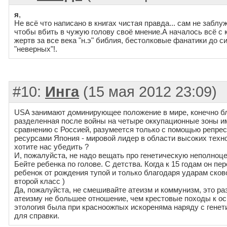
я
,
Не всё что написано в книгах чистая правда... сам не забл
чтобы вбить в чужую голову своё мнение.А началось всё с
жертв за все века "н.э" библия, бестолковые фанатики до си
"неверных"!.
#10:
Инга
(15 мая 2012 23:09)
USA занимают доминирующее положение в мире, конечно бл
разделенная после войны на четыре оккупационные зоны и
сравнению с Россией, разумеется только с помощью репре
ресурсами Япония - мировой лидер в области высоких техн
хотите нас убедить ?
И, пожалуйста, не надо вещать про генетическую неполноце
Бейте ребенка по голове. С детства. Когда к 15 годам он пер
ребенок от рождения тупой и только благодаря ударам сков
второй класс )
Да, пожалуйста, не смешивайте атеизм и коммунизм, это ра
атеизму не большее отношение, чем крестовые походы к о
этология была при красноожпых искореняма наряду с генетик
для справки.