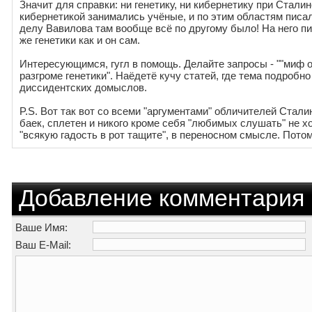
Значит для справки: ни генетику, ни кибернетику при Стали
кибернетикой занимались учёные, и по этим областям писа
делу Вавилова там вообще всё по другому было! На него п
же генетики как и он сам.
Интересующимся, гугл в помощь. Делайте запросы - ""миф о 
разгроме генетики". Наёдетё кучу статей, где тема подробно
диссидентских домыслов.
P.S. Вот так вот со всеми "аргументами" обличителей Стал
баек, сплетен и никого кроме себя "любимых слушать" не 
"всякую гадость в рот тащите", в переносном смысле. Потому
Добавление комментария
Ваше Имя:
Ваш E-Mail: