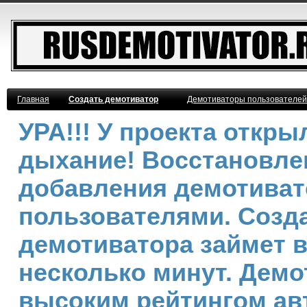
Главная
Создать демотиватор
Демотиваторы пользователей
УРА!!! У проекта откр
дыхание! Восстановле
добавления демотива
пользователями. Созд
демотиватора займет 
несколько минут. Демо
высоким рейтингом ав