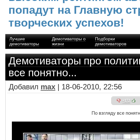
попадут на Главную ст
творческих успехов!
Лучшие
Демотиваторы о
Подборки
демотиваторы
жизни
демотиваторов
Демотиваторы про полити
все понятно...
Добавил
max
| 18-06-2010, 22:56
+172
По взгляду все понятно