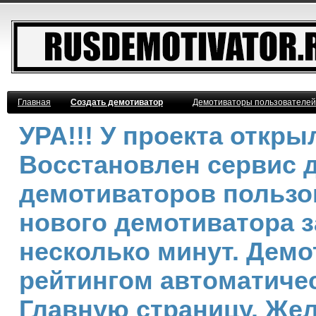
Главная
Создать демотиватор
Демотиваторы пользователей
УРА!!! У проекта откр
Восстановлен сервис 
демотиваторов пользо
нового демотиватора з
несколько минут. Дем
рейтингом автоматичес
Главную страницу. Же