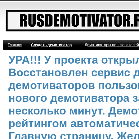
Главная
Создать демотиватор
Демотиваторы пользователей
УРА!!! У проекта откр
Восстановлен сервис 
демотиваторов пользо
нового демотиватора з
несколько минут. Дем
рейтингом автоматичес
Главную страницу. Же