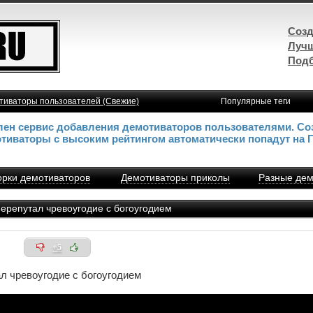
Созд
Лучш
Подб
тиваторы пользователей (Свежие)
Популярные теги
влен сервис добавления демотиваторов пользователями. Со
отиваторы с высоким рейтингом автоматически попадут на 
рки демотиваторов
Демотиваторы приколы
Разные дем
репутал чревоугодие с богоугодием
+5
л чревоугодие с богоугодием