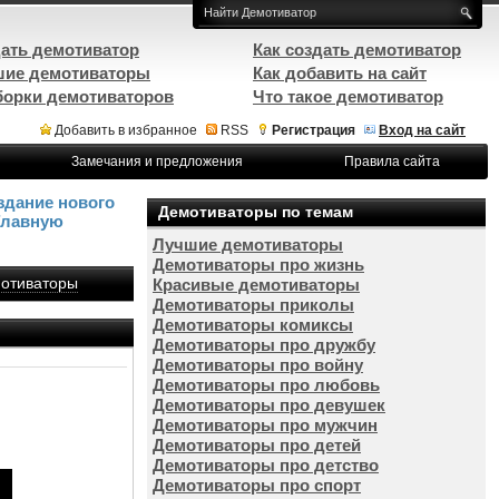
ать демотиватор
Как создать демотиватор
ие демотиваторы
Как добавить на сайт
орки демотиваторов
Что такое демотиватор
Добавить в избранное
RSS
Регистрация
Вход на сайт
Замечания и предложения
Правила сайта
здание нового
Демотиваторы по темам
Главную
Лучшие демотиваторы
Демотиваторы про жизнь
отиваторы
Красивые демотиваторы
Демотиваторы приколы
Демотиваторы комиксы
Демотиваторы про дружбу
Демотиваторы про войну
Демотиваторы про любовь
Демотиваторы про девушек
Демотиваторы про мужчин
Демотиваторы про детей
Демотиваторы про детство
Демотиваторы про спорт