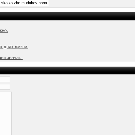
жно.
их днях жизни.
ни значат..