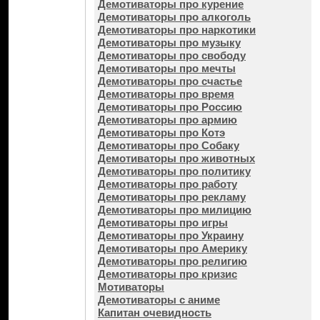
Демотиваторы про курение
Демотиваторы про алкоголь
Демотиваторы про наркотики
Демотиваторы про музыку
Демотиваторы про свободу
Демотиваторы про мечты
Демотиваторы про счастье
Демотиваторы про время
Демотиваторы про Россию
Демотиваторы про армию
Демотиваторы про Котэ
Демотиваторы про Собаку
Демотиваторы про животных
Демотиваторы про политику
Демотиваторы про работу
Демотиваторы про рекламу
Демотиваторы про милицию
Демотиваторы про игры
Демотиваторы про Украину
Демотиваторы про Америку
Демотиваторы про религию
Демотиваторы про кризис
Мотиваторы
Демотиваторы с аниме
Капитан очевидность