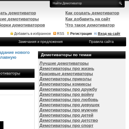
ать демотиватор
Как создать демотиватор
ие демотиваторы
Как добавить на сайт
орки демотиваторов
Что такое демотиватор
Добавить в избранное
RSS
Регистрация
Вход на сайт
Замечания и предложения
Правила сайта
здание нового
Демотиваторы по темам
Главную
Лучшие демотиваторы
Демотиваторы про жизнь
отиваторы
Красивые демотиваторы
Демотиваторы приколы
Демотиваторы комиксы
Демотиваторы про дружбу
Демотиваторы про войну
Демотиваторы про любовь
Демотиваторы про девушек
Демотиваторы про мужчин
Демотиваторы про детей
Демотиваторы про детство
Демотиваторы про спорт