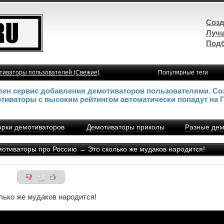
Созд
Лучш
Подб
тиваторы пользователей (Свежие)
Популярные теги
влен сервис добавления демотиваторов пользователями. Со
отиваторы с высоким рейтингом автоматически попадут на 
рки демотиваторов
Демотиваторы приколы
Разные дем
мотиваторы про Россию
→ Это сколько же мудаков народится!
+3
лько же мудаков народится!