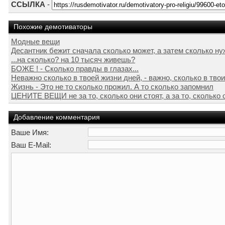
ССЫЛКА
-
Похожие демотиваторы
Модные вещи
Десантник бежит сначала сколько может, а затем сколько ну
...на сколько? на 10 тысяч живешь?
БОЖЕ ! - Сколько правды в глазах...
Неважно сколько в твоей жизни дней, - важно, сколько в тво
Жизнь - Это не то сколько прожил. А то сколько запомнил
ЦЕНИТЕ ВЕЩИ не за то, сколько они стоят, а за то, сколько о
Добавление комментария
Ваше Имя:
Ваш E-Mail: