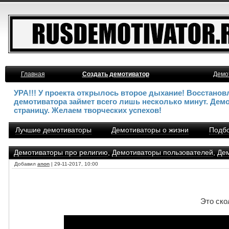
Главная
Создать демотиватор
Демо
УРА!!! У проекта открылось второе дыхание! Восстано
демотиватора займет всего лишь несколько минут. Дем
страницу. Желаем творческих успехов!
Лучшие демотиваторы
Демотиваторы о жизни
Подбо
Демотиваторы про религию
,
Демотиваторы пользователей
,
Де
Добавил
anon
| 29-11-2017, 10:00
Это ско