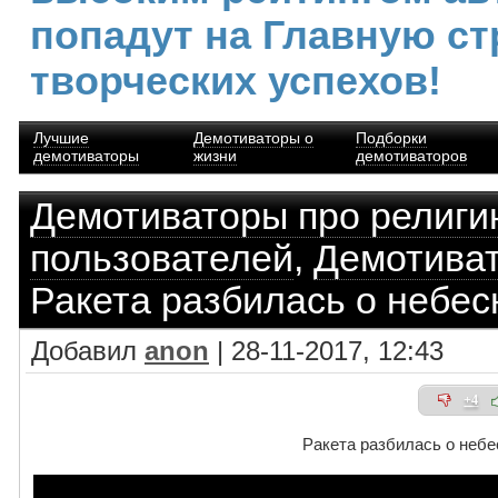
попадут на Главную ст
творческих успехов!
Лучшие
Демотиваторы о
Подборки
демотиваторы
жизни
демотиваторов
Демотиваторы про религи
пользователей
,
Демотива
Ракета разбилась о небес
Добавил
anon
| 28-11-2017, 12:43
+4
Ракета разбилась о неб