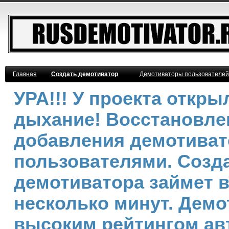
Главная
Создать демотиватор
Демотиваторы пользователей
УРА!!! У проекта откр
дыхание! Восстановле
добавления демотива
пользователями. Созд
демотиватора займет 
несколько минут. Демо
высоким рейтингом ав