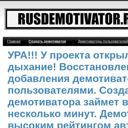
Главная
Создать демотиватор
Демотиваторы пользователей
УРА!!! У проекта откр
дыхание! Восстановле
добавления демотива
пользователями. Созд
демотиватора займет 
несколько минут. Демо
высоким рейтингом ав