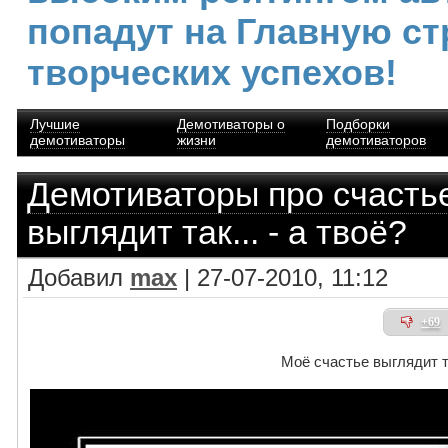
попадут на Главную ст
творческих успехов!
Лучшие
Демотиваторы о
Подборки
демотиваторы
жизни
демотиваторов
Демотиваторы про счасть
выглядит так... - а твоё?
Добавил
max
| 27-07-2010, 11:12
+69
Моё счастье выглядит та