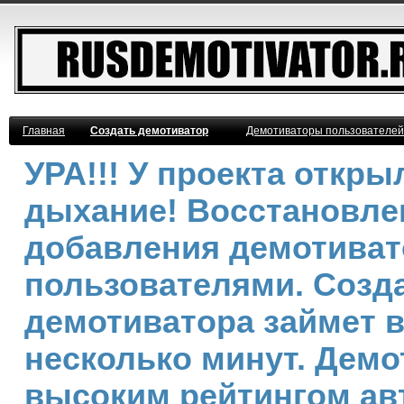
Главная
Создать демотиватор
Демотиваторы пользователей
УРА!!! У проекта откр
дыхание! Восстановле
добавления демотива
пользователями. Созд
демотиватора займет 
несколько минут. Демо
высоким рейтингом ав