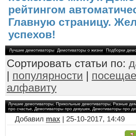
рейтингом автоматичес
Главную страницу. Же
успехов!
Лучшие демотиваторы
Демотиваторы о жизни
Подборки дем
Сортировать статьи по:
д
|
популярности
|
посещае
алфавиту
Лучшие демотиваторы
,
Прикольные демотиваторы
,
Разные де
про счастье
,
Демотиваторы про девушек
,
Демотиваторы про де
Добавил
max
| 25-10-2017, 14:49