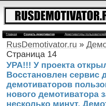
Главная
Создать демотиватор
Демотиваторы пользователей
RusDemotivator.ru
»
Демо
Страница 14
УРА!!! У проекта откр
Восстановлен сервис 
демотиваторов пользо
нового демотиватора з
несколько минут. Дем