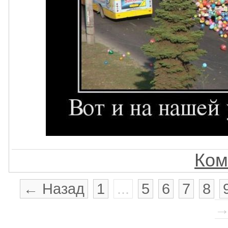
Ком
← Назад
1
...
5
6
7
8