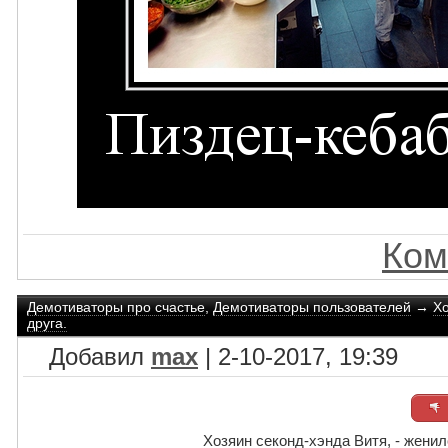
Ком
Демотиваторы про счастье
,
Демотиваторы пользователей
→
Хо
друга.
Добавил
max
| 2-10-2017, 19:39
Хозяин секонд-хэнда Витя, - женил