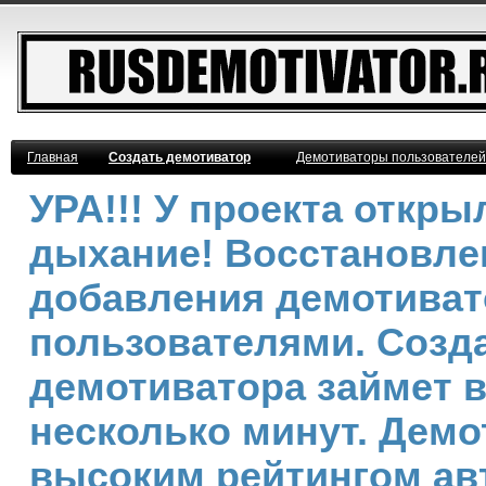
Главная
Создать демотиватор
Демотиваторы пользователей
УРА!!! У проекта откр
дыхание! Восстановле
добавления демотива
пользователями. Созд
демотиватора займет 
несколько минут. Демо
высоким рейтингом ав