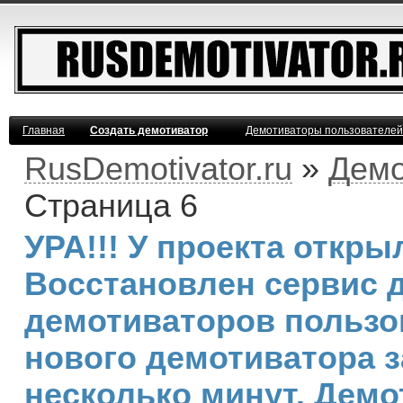
Главная
Создать демотиватор
Демотиваторы пользователей
RusDemotivator.ru
»
Демо
Страница 6
УРА!!! У проекта откр
Восстановлен сервис 
демотиваторов пользо
нового демотиватора з
несколько минут. Дем