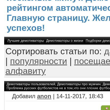
рейтингом автоматичес
Главную страницу. Же
успехов!
Лучшие демотиваторы
Демотиваторы о жизни
Подборки дем
Сортировать статьи по:
д
|
популярности
|
посещае
алфавиту
Демотиваторы пользователей
,
Демотиваторы про мужчин
,
Демо
Проблема русских футболистов не в том,что они плохие футбол
Добавил
anon
| 14-11-2017, 18:43