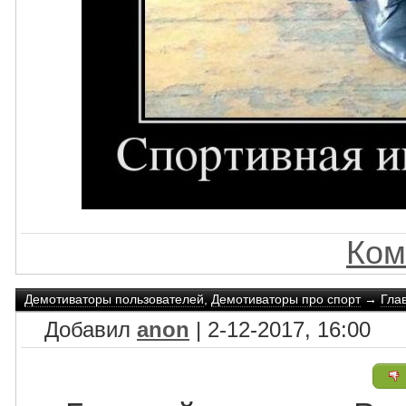
Ком
Демотиваторы пользователей
,
Демотиваторы про спорт
→
Гла
Добавил
anon
| 2-12-2017, 16:00