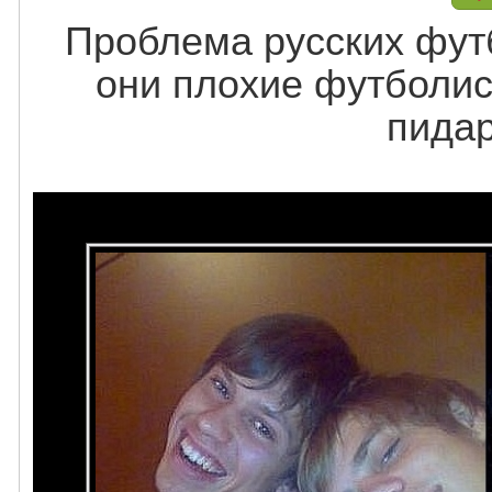
Проблема русских футб
они плохие футболист
пида