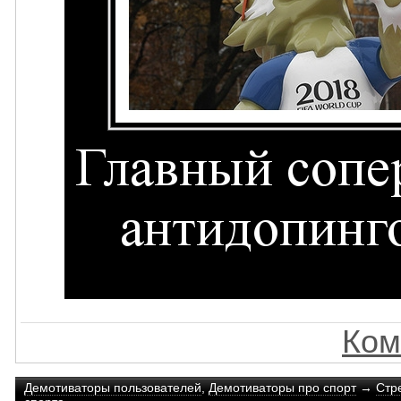
Ком
Демотиваторы пользователей
,
Демотиваторы про спорт
→
Стр