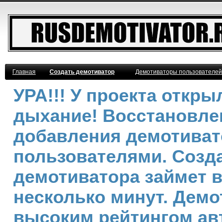
Главная
Создать демотиватор
Демотиваторы пользователей
УРА!!! У проекта откр
дыхание! Восстановле
добавления демотива
пользователями. Созд
демотиватора займет 
несколько минут. Демо
высоким рейтингом ав