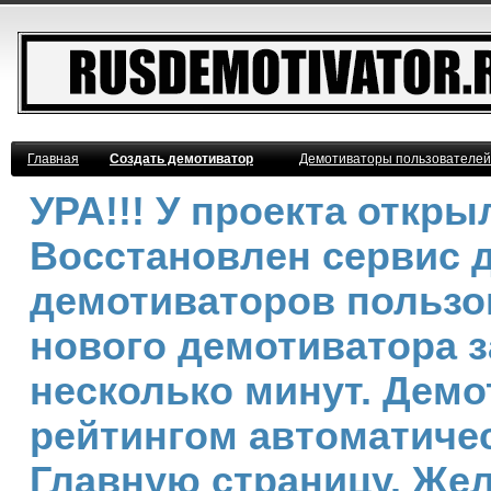
Главная
Создать демотиватор
Демотиваторы пользователей
УРА!!! У проекта откр
Восстановлен сервис 
демотиваторов пользо
нового демотиватора з
несколько минут. Дем
рейтингом автоматичес
Главную страницу. Же