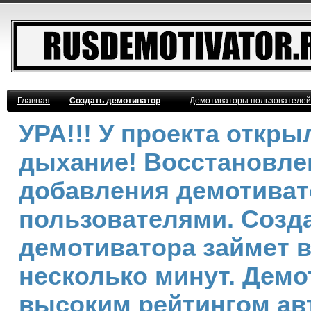
Главная
Создать демотиватор
Демотиваторы пользователей
УРА!!! У проекта откр
дыхание! Восстановле
добавления демотива
пользователями. Созд
демотиватора займет 
несколько минут. Демо
высоким рейтингом ав