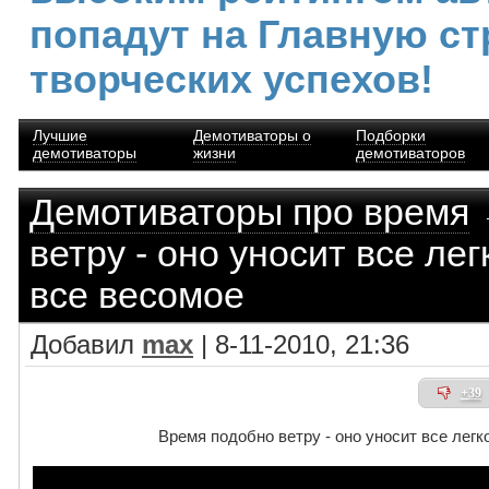
попадут на Главную ст
творческих успехов!
Лучшие
Демотиваторы о
Подборки
демотиваторы
жизни
демотиваторов
Демотиваторы про время
ветру - оно уносит все ле
все весомое
Добавил
max
| 8-11-2010, 21:36
+39
Время подобно ветру - оно уносит все легк