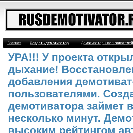
Главная
Создать демотиватор
Демотиваторы пользователей
УРА!!! У проекта откр
дыхание! Восстановле
добавления демотива
пользователями. Созд
демотиватора займет 
несколько минут. Демо
высоким рейтингом ав