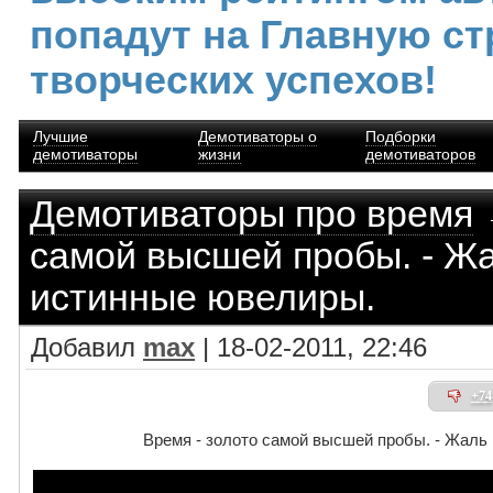
попадут на Главную ст
творческих успехов!
Лучшие
Демотиваторы о
Подборки
демотиваторы
жизни
демотиваторов
Демотиваторы про время
самой высшей пробы. - Жа
истинные ювелиры.
Добавил
max
| 18-02-2011, 22:46
+74
Время - золото самой высшей пробы. - Жаль 