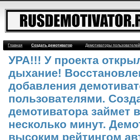
Главная
Создать демотиватор
Демотиваторы пользователей
УРА!!! У проекта откр
дыхание! Восстановле
добавления демотива
пользователями. Созд
демотиватора займет 
несколько минут. Демо
высоким рейтингом ав