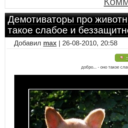
Комм
Демотиваторы про живот
такое слабое и беззащитн
Добавил
max
| 26-08-2010, 20:58
+
добро... - оно такое сл