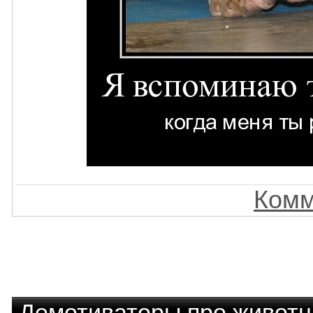
Комм
Демотиваторы про живот