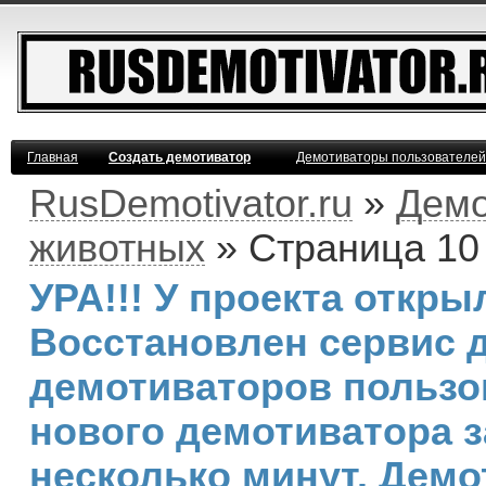
Главная
Создать демотиватор
Демотиваторы пользователей
RusDemotivator.ru
»
Демо
животных
» Страница 10
УРА!!! У проекта откр
Восстановлен сервис 
демотиваторов пользо
нового демотиватора з
несколько минут. Дем