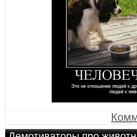
Комм
Демотиваторы про живот