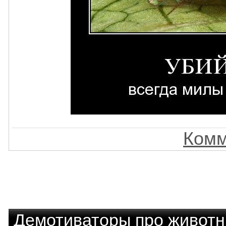
Комм
Демотиваторы про живот