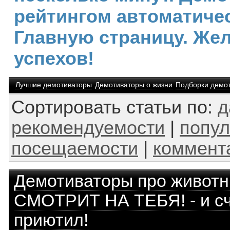
рейтингом автоматичес
Главную страницу. Же
успехов!
Лучшие демотиваторы
Демотиваторы о жизни
Подборки демо
Сортировать статьи по:
д
рекомендуемости
|
попул
посещаемости
|
коммент
Демотиваторы про живот
СМОТРИТ НА ТЕБЯ! - и сч
приютил!