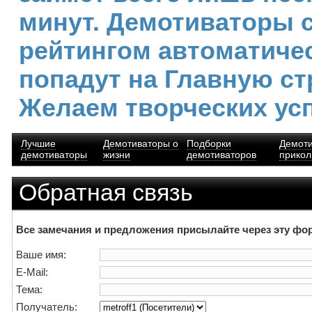
минут. Демотиваторы 
рейтингом автоматиче
попадут на Главную ст
Желаем творческих ус
Лучшие
Демотиваторы о
Подборки
Демот
демотиваторы
жизни
демотиваторов
прико
Обратная связь
Все замечания и предложения присылайте через эту фо
Ваше имя:
E-Mail:
Тема:
Получатель: