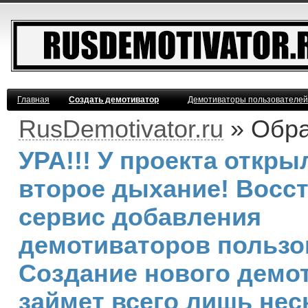
Главная
Создать демотиватор
Демотиваторы пользователей
RusDemotivator.ru
» Обра
УРА!!! У проекта откры
второе дыхание! Восс
сервис добавления
демотиваторов пользо
Создание нового демо
займет всего лишь нес