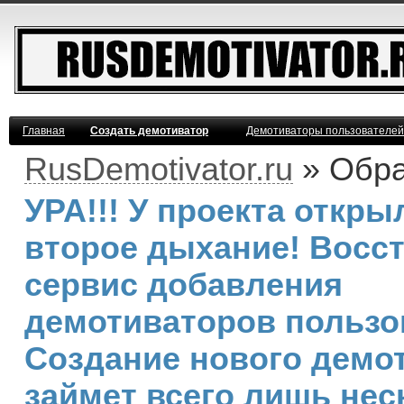
Главная
Создать демотиватор
Демотиваторы пользователей
RusDemotivator.ru
» Обра
УРА!!! У проекта откры
второе дыхание! Восс
сервис добавления
демотиваторов пользо
Создание нового демо
займет всего лишь нес