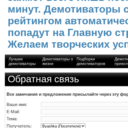
минут. Демотиваторы 
рейтингом автоматиче
попадут на Главную ст
Желаем творческих ус
Лучшие
Демотиваторы о
Подборки
Демот
демотиваторы
жизни
демотиваторов
прико
Обратная связь
Все замечания и предложения присылайте через эту фо
Ваше имя:
E-Mail:
Тема:
Получатель: