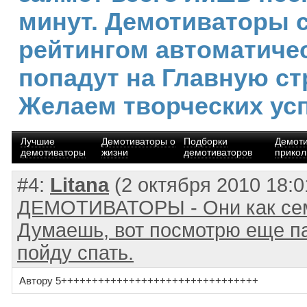
минут. Демотиваторы 
рейтингом автоматиче
попадут на Главную ст
Желаем творческих ус
Лучшие
Демотиваторы о
Подборки
Демот
демотиваторы
жизни
демотиваторов
прико
#4:
Litana
(2 октября 2010 18:0
ДЕМОТИВАТОРЫ - Они как сем
Думаешь, вот посмотрю еще па
пойду спать.
Автору 5++++++++++++++++++++++++++++++++