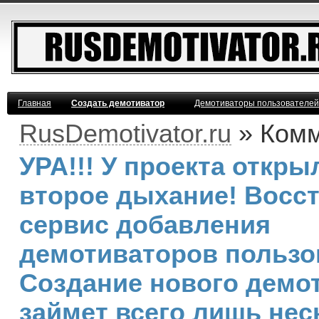
Главная
Создать демотиватор
Демотиваторы пользователей
RusDemotivator.ru
» Ком
УРА!!! У проекта откры
второе дыхание! Восс
сервис добавления
демотиваторов пользо
Создание нового демо
займет всего лишь нес