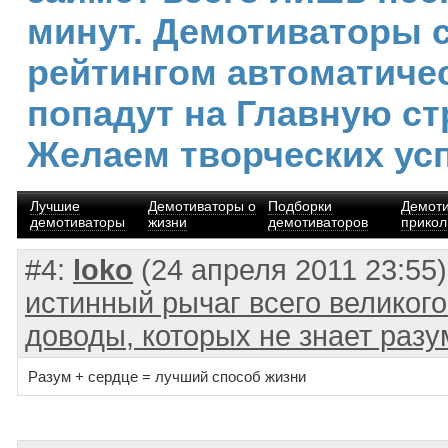
минут. Демотиваторы 
рейтингом автоматиче
попадут на Главную ст
Желаем творческих ус
Лучшие
Демотиваторы о
Подборки
Демот
демотиваторы
жизни
демотиваторов
прико
#4:
loko
(24 апреля 2011 23:55
истинный рычаг всего великого
доводы, которых не знает разу
Разум + сердце = лучший способ жизни