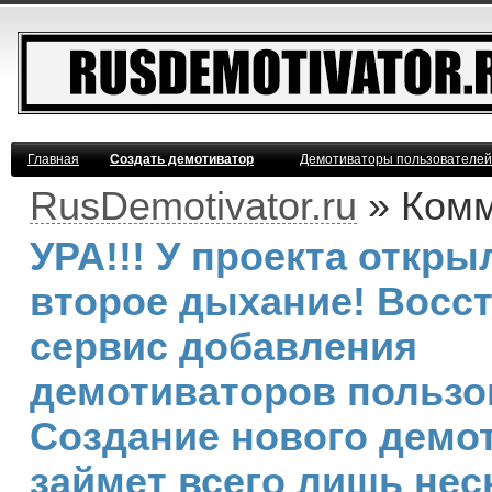
Главная
Создать демотиватор
Демотиваторы пользователей
RusDemotivator.ru
» Ком
УРА!!! У проекта откры
второе дыхание! Восс
сервис добавления
демотиваторов пользо
Создание нового демо
займет всего лишь нес